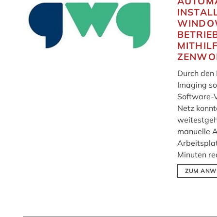
AUTOMA
INSTAL
WINDO
BETRIE
MITHIL
ZENWO
Durch den 
Imaging so
Software-V
Netz konnte
weitestgeh
manuelle 
Arbeitspla
Minuten re
ZUM ANW