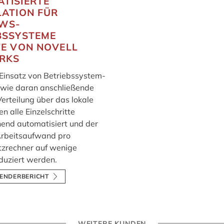
TISIERTE
LATION FÜR
WS-
BSSYSTEME
FE VON NOVELL
RKS
Einsatz von Betriebssystem-
wie daran anschließende
erteilung über das lokale
n alle Einzelschritte
end automatisiert und der
Arbeitsaufwand pro
tzrechner auf wenige
duziert werden.
ENDERBERICHT
WEITERE KUNDEN