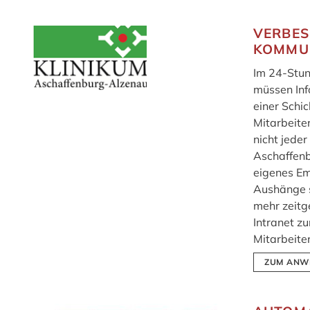
VERBES
KOMMU
Im 24-Stu
müssen Inf
einer Schi
Mitarbeite
nicht jeder
Aschaffenb
eigenes Em
Aushänge 
mehr zeitg
Intranet z
Mitarbeiter
ZUM ANW