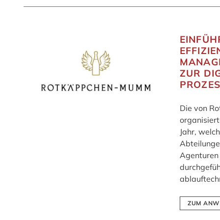
EINFÜH
EFFIZI
MANAG
ZUR DI
PROZES
Die von R
organisier
Jahr, welch
Abteilunge
Agenturen 
durchgefüh
ablauftech
ZUM ANW